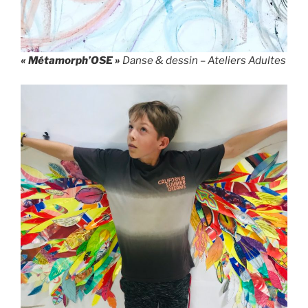
«
Métamorph’OSE »
Danse & dessin –
Ateliers Adultes