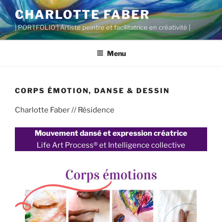
Aller
CHARLOTTE FABER
au
| PORTFOLIO | Artiste peintre et facilitatrice en créativité |
contenu
principal
Menu
CORPS ÉMOTION, DANSE & DESSIN
Charlotte Faber // Résidence
Mouvement dansé et expression créatrice
Life Art Process® et Intelligence collective